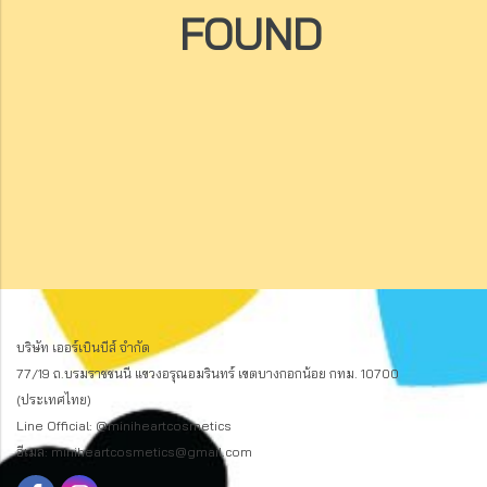
FOUND
บริษัท เออร์เบินบีส์ จำกัด
77/19 ถ.บรมราชชนนี แขวงอรุณอมรินทร์ เขตบางกอกน้อย กทม. 10700
(ประเทศไทย)
Line Official: @miniheartcosmetics
อีเมล: miniheartcosmetics@gmail.com