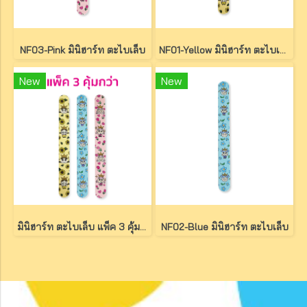
NF03-Pink มินิฮาร์ท ตะไบเล็บ
NF01-Yellow มินิฮาร์ท ตะไบเล็บ
New
New
มินิฮาร์ท ตะไบเล็บ แพ็ค 3 คุ้มกว่า!!!
NF02-Blue มินิฮาร์ท ตะไบเล็บ