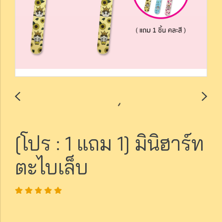
[โปร : 1 แถม 1] มินิฮาร์ท
ตะไบเล็บ