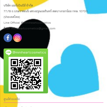
บริษัท เออร์เบินบีส์ จำกัด
77/19 ถ.บรมราชชนนี แขวงอรุณอมรินทร์ เขตบางกอกน้อย กทม. 10700
(ประเทศไทย)
Line Official: @miniheartcosmetics
อีเมล: miniheartcosmetics@gmail.com
@miniheartcosmetics
ศูนย์ช่วยเหลือ