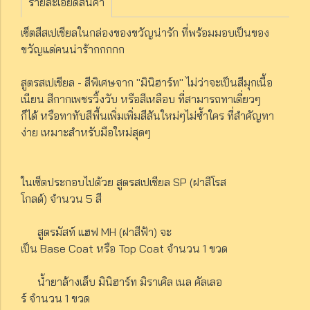
รายละเอียดสินค้า
เซ็ตสีสเปเชียลในกล่องของขวัญน่ารัก ที่พร้อมมอบเป็นของ
ขวัญแด่คนน่าร้ากกกกก
สูตรสเปเชียล - สีพิเศษจาก "มินิฮาร์ท" ไม่ว่าจะเป็นสีมุกเนื้อ
เนียน สีกากเพชรวิ้งวับ หรือสีเหลือบ ที่สามารถทาเดี่ยวๆ
ก็ได้ หรือทาทับสีพื้นเพิ่มเพิ่มสีสันใหม่ๆไม่ซ้ำใคร ที่สำคัญทา
ง่าย เหมาะสำหรับมือใหม่สุดๆ
ในเซ็ตประกอบไปด้วย สูตรสเปเชียล SP (ฝาสีโรส
โกลด์) จำนวน 5 สี
สูตรมัสท์ แฮฟ MH (ฝาสีฟ้า) จะ
เป็น Base Coat หรือ Top Coat จำนวน 1 ขวด
น้ำยาล้างเล็บ มินิฮาร์ท มิราเคิล เนล คัลเลอ
ร์ จำนวน 1 ขวด