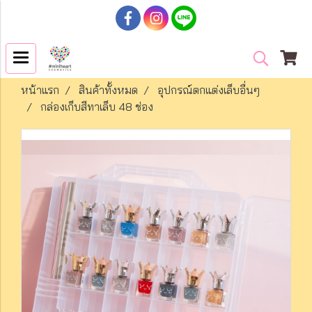
หน้าแรก
สินค้าทั้งหมด
อุปกรณ์ตกแต่งเล็บอื่นๆ
กล่องเก็บสีทาเล็บ 48 ช่อง