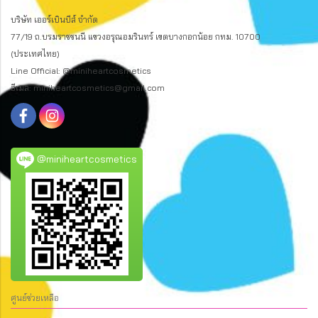
บริษัท เออร์เบินบีส์ จำกัด
77/19 ถ.บรมราชชนนี แขวงอรุณอมรินทร์ เขตบางกอกน้อย กทม. 10700
(ประเทศไทย)
Line Official: @miniheartcosmetics
อีเมล: miniheartcosmetics@gmail.com
@miniheartcosmetics
ศูนย์ช่วยเหลือ